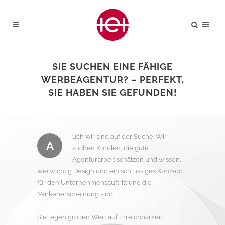
SIE SUCHEN EINE FÄHIGE
WERBEAGENTUR? – PERFEKT,
SIE HABEN SIE GEFUNDEN!
uch wir sind auf der Suche. Wir
A
suchen Kunden, die gute
Agenturarbeit schätzen und wissen,
wie wichtig Design und ein schlüssiges Konzept
für den Unternehmensauftritt und die
Markenerscheinung sind.
Sie legen großen Wert auf Erreichbarkeit,