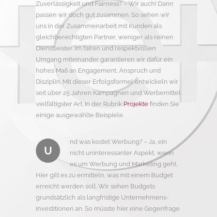
Zuverlässigkeit und Fairness? – Wir auch! Dann
passen wir doch gut zusammen. So sehen wir
uns in der Zusammenarbeit mit Kunden als
gleichberechtigten Partner, weniger als reinen
Dienstleister. Im fairen und respektvollen
Umgang miteinander garantieren wir dafür ein
hohes Maß an Engagement, Anspruch und
Disziplin. Mit dieser Erfolgsformel entwickeln wir
seit über 25 Jahren Kampagnen und Werbemittel
vielfältigster Art. In der Rubrik
Projekte
finden Sie
einige ausgewählte Beispiele.
nd was kostet Werbung? – Ja, ein
U
nicht uninteressanter Aspekt, wenn
es um Werbung und Marketing geht.
Hier gilt es zu ermitteln, was mit einem Budget
erreicht werden soll. Wir sehen Budgets
grundsätzlich als langfristige Unternehmens-
Investitionen an. So müsste hier eine Gegenfrage