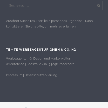
Aus Ihrer Suche resultiert kein passendes Ergebnis? – Dann
kontaktieren Sie uns bitte, um mehr zu erfahren.
TE + TE WERBEAGENTUR GMBH & CO. KG
Werbeagentur für Design und Markenkultur
www.tete.de | Leostraße 41a | 33098 Paderborn
Impressum
|
Datenschutzerklärung