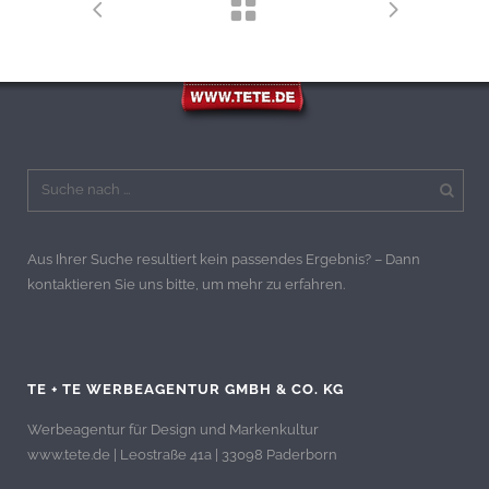
Aus Ihrer Suche resultiert kein passendes Ergebnis? – Dann
kontaktieren Sie uns bitte, um mehr zu erfahren.
TE + TE WERBEAGENTUR GMBH & CO. KG
Werbeagentur für Design und Markenkultur
www.tete.de | Leostraße 41a | 33098 Paderborn