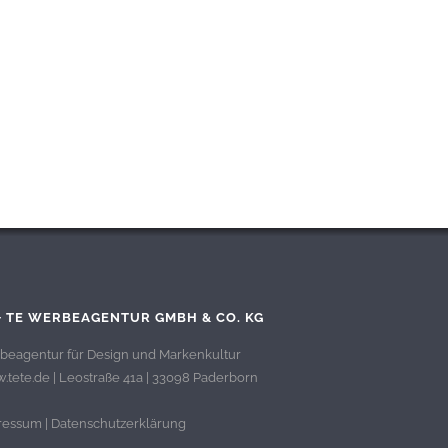
+ TE WERBEAGENTUR GMBH & CO. KG
beagentur für Design und Markenkultur
tete.de | Leostraße 41a | 33098 Paderborn
ressum
|
Datenschutzerklärung