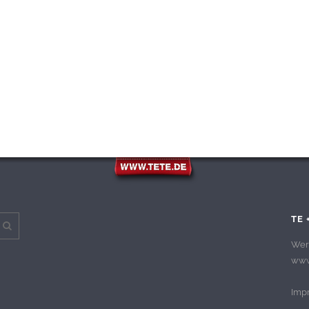
TE 
Wer
www.
Imp