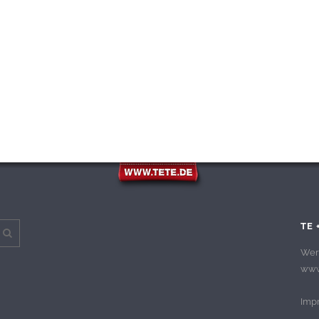
TE 
Wer
www.
Imp