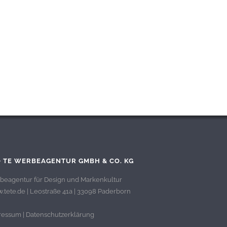
+ TE WERBEAGENTUR GMBH & CO. KG
beagentur für Design und Markenkultur
tete.de | Leostraße 41a | 33098 Paderborn
ressum
|
Datenschutzerklärung